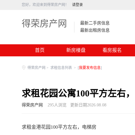
您好，欢迎来到得荣房产网！
请登录
得荣房产网
最新二手房信息
最新出租房信息
首页
新房楼盘
看房报名
得荣房产网
>
求租信息列表
>
[
我要发布信息
]
求租花园公寓100平方左右
得荣房产网
295
人浏览
更新日期2026.08.08
求租金港花园100平方左右，电梯房