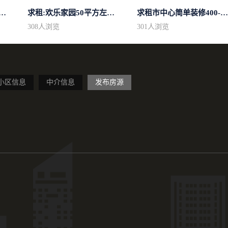
区域房型不限2室2卫装修不限2...
求租:欢乐家园50平方左右的单身公寓廉...
求租市中心简单装修400-500
308
人浏览
301
人浏览
小区信息
中介信息
发布房源