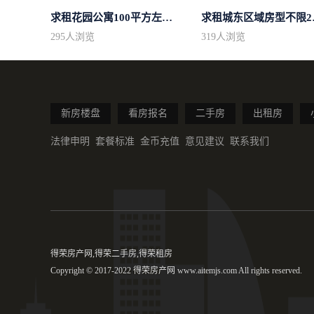
求租花园公寓100平方左右，电梯房
求租城东
295
人浏览
319
人浏览
新房楼盘
看房报名
二手房
出租房
法律申明
套餐标准
金币充值
意见建议
联系我们
得荣房产网,得荣二手房,得荣租房
Copyright © 2017-2022 得荣房产网 www.aitemjs.com All rights reserved.